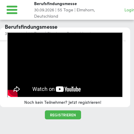
Berufsfindungsmesse
30.09.2026
|
55
Tage
|
Elmshorn,
Logi
Deutschland
Berufsfindungsmesse
30.09.2026
|
55
Tage
|
Elmshorn, Deutschland
Home
Registration
LOG IN
Noch kein Teilnehmer? Jetzt registrieren!
REGISTRIEREN